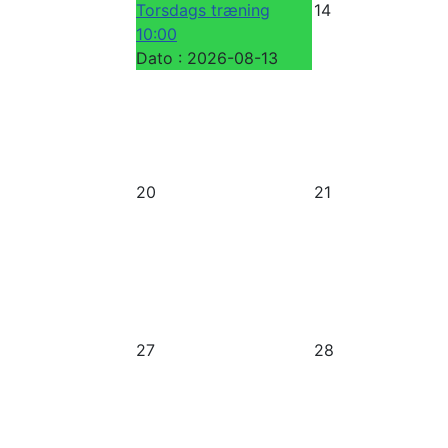
Torsdags træning
14
10:00
Dato :
2026-08-13
20
21
27
28