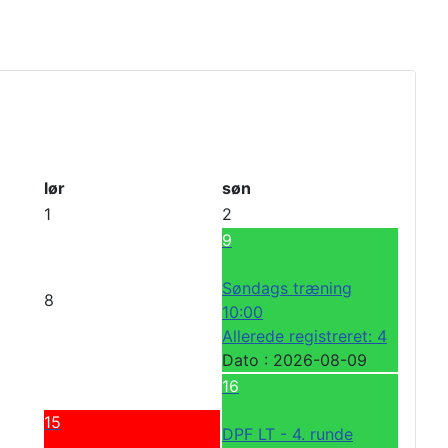
lør
søn
1
2
9
Søndags træning
8
10:00
Allerede registreret: 4
Dato :
2026-08-09
16
15
DPF LT - 4. runde