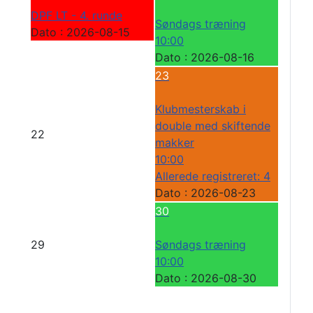
DPF LT - 4. runde
Søndags træning
Dato :
2026-08-15
10:00
Dato :
2026-08-16
23
Klubmesterskab i
double med skiftende
22
makker
10:00
Allerede registreret: 4
Dato :
2026-08-23
30
29
Søndags træning
10:00
Dato :
2026-08-30