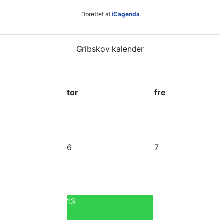
Oprettet af
iCagenda
Gribskov kalender
tor
fre
6
7
13