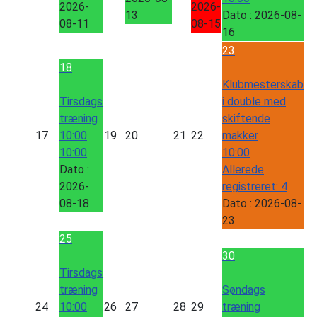
2026-
2026-
13
Dato :
2026-08-
08-11
08-15
16
23
18
Klubmesterskab
Tirsdags
i double med
træning
skiftende
17
10:00
19
20
21
22
makker
10:00
10:00
Dato :
Allerede
2026-
registreret: 4
08-18
Dato :
2026-08-
23
25
30
Tirsdags
træning
Søndags
24
10:00
26
27
28
29
træning