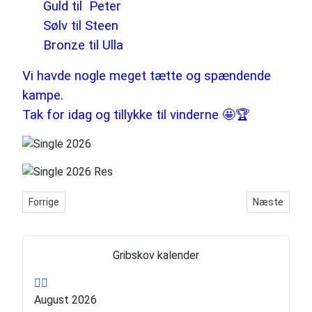
Guld til Peter
Sølv til Steen
Bronze til Ulla
Vi havde nogle meget tætte og spændende
kampe.
Tak for idag og tillykke til vinderne 🤩🏆
Forrige artikel: Grill turnering - 14.07.25
Næste artikel
Forrige
Næste
T
N
i
æ
Gribskov kalender
d
s
l
t
August 2026
i
e