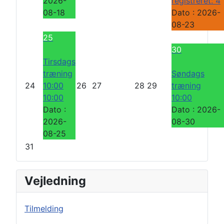
2026-
registreret: 4
08-18
Dato :
2026-
08-23
25
30
Tirsdags
træning
Søndags
24
10:00
26
27
28
29
træning
10:00
10:00
Dato :
Dato :
2026-
2026-
08-30
08-25
31
Vejledning
Tilmelding