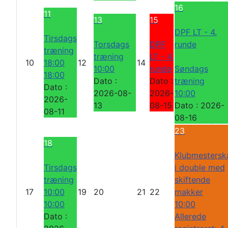
16
11
13
15
DPF LT - 4.
Tirsdags
Torsdags
DPF
runde
træning
træning
LT - 4.
10
18:00
12
14
10:00
runde
Søndags
18:00
Dato :
Dato :
træning
Dato :
2026-08-
2026-
10:00
2026-
13
08-15
Dato :
2026-
08-11
08-16
23
18
Klubmestersk
Tirsdags
i double med
træning
skiftende
17
10:00
19
20
21
22
makker
10:00
10:00
Dato :
Allerede