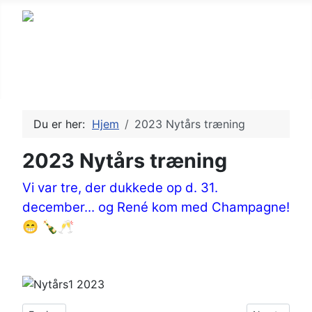
Petanque, en sport for alle
Du er her:
Hjem
2023 Nytårs træning
2023 Nytårs træning
Vi var tre, der dukkede op d. 31.
december... og René kom med Champagne!
😁 🍾🥂