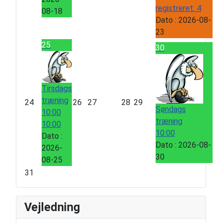
registreret: 4
08-18
Dato :
2026-08-
23
25
30
Tirsdags
træning
24
26
27
28
29
Søndags
10:00
træning
10:00
10:00
Dato :
Dato :
2026-08-
2026-
30
08-25
31
Vejledning