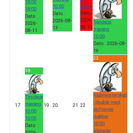
18:00
runde
10:00
18:00
Dato :
Dato :
Dato :
2026-
2026-08-
Søndags
2026-
08-15
13
træning
08-11
10:00
Dato :
2026-08-
16
23
18
Klubmesterskab
Tirsdags
i double med
træning
17
19
20
21
22
skiftende
10:00
makker
10:00
10:00
Dato :
Allerede
2026-