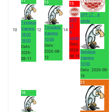
11
13
15
DPF LT - 4.
DPF
runde
Tirsdags
LT -
Torsdags
træning
10
12
14
4.
træning
18:00
runde
10:00
18:00
Dato :
Dato :
Dato :
2026-
2026-08-
Søndags
2026-
08-15
13
træning
08-11
10:00
Dato :
2026-08-
16
23
18