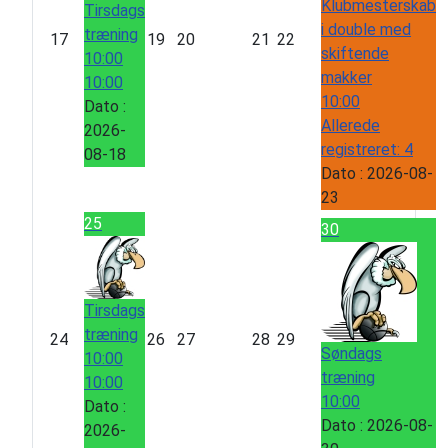
Klubmesterskab
Tirsdags
i double med
træning
17
19
20
21
22
skiftende
10:00
makker
10:00
10:00
Dato :
Allerede
2026-
registreret: 4
08-18
Dato :
2026-08-
23
25
30
Tirsdags
træning
24
26
27
28
29
Søndags
10:00
træning
10:00
10:00
Dato :
Dato :
2026-08-
2026-