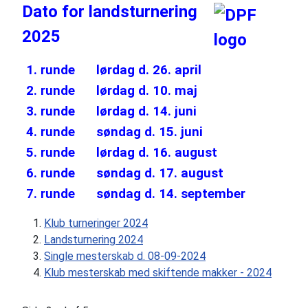
Dato for landsturnering
2025
1. runde
lørdag d. 26. april
F
2. runde
lørdag d. 10. maj
G
3. runde
lørdag d. 14. juni
H
4. runde
søndag d. 15. juni
R
5. runde
lørdag d. 16. august
G
6. runde
søndag
d. 17.
august
K
7. runde
søndag d. 14. september
R
Klub turneringer 2024
Landsturnering 2024
Single mesterskab d. 08-09-2024
Klub mesterskab med skiftende makker - 2024