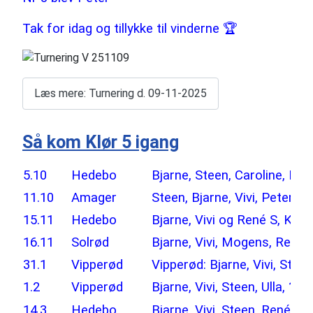
Tak for idag og tillykke til vinderne 🏆
Læs mere: Turnering d. 09-11-2025
Så kom Klør 5 igang
5.10
Hedebo
Bjarne, Steen, Caroline, Dan
11.10
Amager
Steen, Bjarne, Vivi, Peter s
15.11
Hedebo
Bjarne, Vivi og René S, Ka
16.11
Solrød
Bjarne, Vivi, Mogens, René S
31.1
Vipperød
Vipperød: Bjarne, Vivi, Stee
1.2
Vipperød
Bjarne, Vivi, Steen, Ulla, ?
14.3
Hedebo
Bjarne, Vivi, Steen, René 