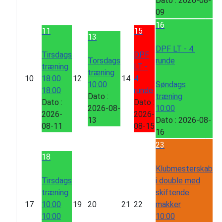
Dato :
2026-08-
09
16
11
15
13
DPF LT - 4.
Tirsdags
DPF
Torsdags
runde
træning
LT -
træning
10
18:00
12
14
4.
10:00
Søndags
18:00
runde
Dato :
træning
Dato :
Dato :
2026-08-
10:00
2026-
2026-
13
Dato :
2026-08-
08-11
08-15
16
23
18
Klubmesterskab
Tirsdags
i double med
træning
skiftende
17
10:00
19
20
21
22
makker
10:00
10:00